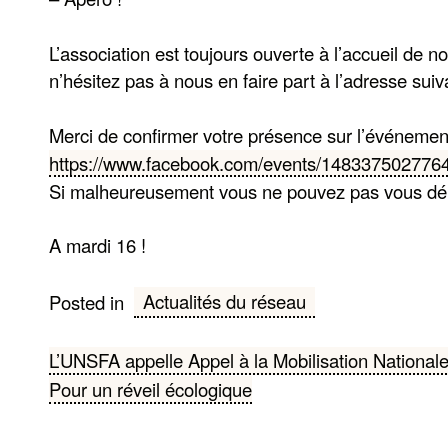
L’association est toujours ouverte à l’accueil de
n’hésitez pas à nous en faire part à l’adresse suiv
Merci de confirmer votre présence sur l’événement
https://www.facebook.com/events/148337502776
Si malheureusement vous ne pouvez pas vous dépl
A mardi 16 !
Actualités du réseau
Posted in
Navigation
L’UNSFA appelle Appel à la Mobilisation Nationale
Pour un réveil écologique
de
l’article